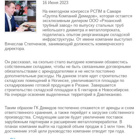
16 Июня 2023
На ежегодном конгрессе РСПМ в Самаре
«Группа Компаний Демидов», которая остается
эксклюзивным дилером ООО «Рязанский
трубный завод» по выпуску стальных труб
небольшого диаметра и металлопроката,
поделилась опытом реорганизации складской
инфраструктуры. От имени компании выступил
Вячеслав Степченков, занимающий должность коммерческого
директора.
Он рассказал, на сколько стало выгоднее компании обзавестись
собственными складами, чтобы не быть связанными договорными
обязательствами с арендодателями и не нести постоянно
дополнительные расходы. На данном этапе идет строительство
складских помещений в Ногинске, увеличиваются площади по
складированию готовой продукции в Рязани. Завершается
строительство складской площадки в 6 гектаров в Новосибирске.
На очереди освоение выделенных территорий в Давлеканово.
Таким образом ГК Демидов постепенно откажется от аренды и схем
ответственного хранения, а также перейдет к загрузке собственного
производства. Следующим шагом будет увеличение поставок
зарубежным партнерам и расширение металлопереработки. В
планах компании выйти на годовой объем продаж в 1 млн тонн. На
достижение этой цели руководство компании отводит три года.