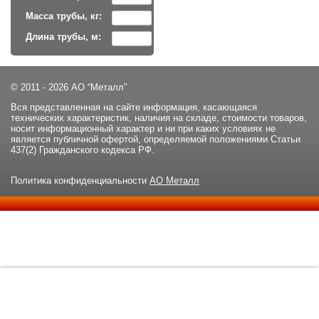
Масса трубы, кг:
Длина трубы, м:
© 2011 - 2026 АО “Металл”
Вся представленная на сайте информация, касающаяся
технических характеристик, наличия на складе, стоимости товаров,
носит информационный характер и ни при каких условиях не
является публичной офертой, определяемой положениями Статьи
437(2) Гражданского кодекса РФ.
Политика конфиденциальности
АО Металл
Данный сайт использует файлы cookie и прочие похожие
ОК
технологии. В том числе, мы обрабатываем Ваш IP-адрес для
определения региона местоположения. Используя данный сайт,
вы подтверждаете свое согласие с
политикой
конфиденциальности
сайта.