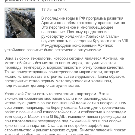
17 Июля 2023
В последние годы в РФ программа развития
Арктики на особом контроле у правительства.
Это перспективное и многообещающее
направление. Поэтому предложение
руководству холдинга «Уральская Сталь»
поучаствовать в заседании Круглого стола VIII
Международной конференции Арктика:
устойчивое развитие было встречено с энтузиазмом.
Зона высоких технологий, которой сегодня является Арктика, не
может обойтись без металла новых марок, где учитываются
перепады температур, морозостойкость и огнеупорные качества.
Также присутствующих заинтересовали марки стали, которые
можно использовать в строительстве ледоколов. Таким образом,
предприятие стало первым металлургическим холдингом,
подписавшим договор о сотрудничестве.
Уральской Стали есть что предложить партнерам. Это и
экономлегированные мостовые стали и их разновидность,
использующаяся в зонах повышенной влажности в неокрашенном
состоянии, например, на берегу океана. Стали для строительных
работ с повышенной износостойкостью и стойкостью к перепадам
температур. Марок типа 0Н6ДМБ, имеющих явные преимущества
при изготовлении резервуаров под сжиженный газ и при сборке
криогенных аппаратов. Сталь для постройки верфей под
строительство и ремонт морских судов. Биметаллический прокат,
который необходим в строительстве ледоколов.