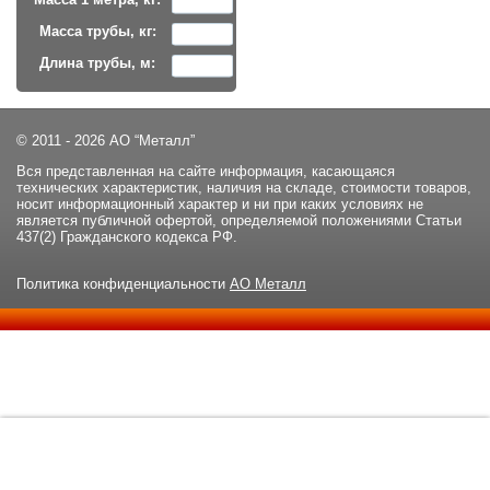
Масса трубы, кг:
Длина трубы, м:
© 2011 - 2026 АО “Металл”
Вся представленная на сайте информация, касающаяся
технических характеристик, наличия на складе, стоимости товаров,
носит информационный характер и ни при каких условиях не
является публичной офертой, определяемой положениями Статьи
437(2) Гражданского кодекса РФ.
Политика конфиденциальности
АО Металл
Данный сайт использует файлы cookie и прочие похожие
ОК
технологии. В том числе, мы обрабатываем Ваш IP-адрес для
определения региона местоположения. Используя данный сайт,
вы подтверждаете свое согласие с
политикой
конфиденциальности
сайта.