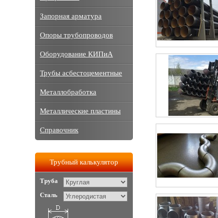
Запорная арматура
Опоры трубопроводов
Оборудование КИПиА
Трубы асбестоцементные
Металлобработка
Металлические пластины
Справочник
Трубный калькулятор
Труба
Сталь