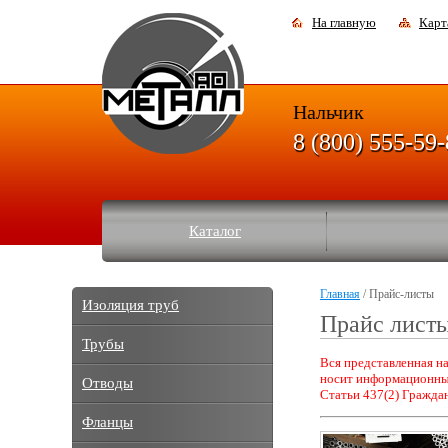
На главную
Карт
Нальчик
8 (800) 555-59
Каталог
Главная
/ Прайс-листы
Изоляция труб
Прайс лист
Трубы
Вся представленная на
носит информационный
Отводы
Статьи 437(2) Граждан
Фланцы