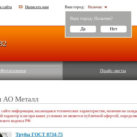
а сайта
Написать нам
Ваш город:
Нальчик
Ваш город:
Нальчик
?
Да
Нет
-82
Фотогалерея
Прайс-листы
ы АО Металл
 сайте информация, касающаяся технических характеристик, наличия на складе
 характер и ни при каких условиях не является публичной офертой, определ
ского кодекса РФ.
Трубы ГОСТ 8734-75