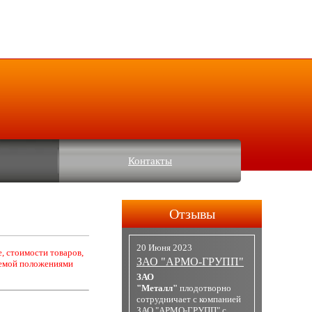
Контакты
Отзывы
20 Июня 2023
, стоимости товаров,
ЗАО "АРМО-ГРУПП"
яемой положениями
ЗАО
"Металл"
плодотворно
сотрудничает с компанией
ЗАО "АРМО-ГРУПП" с