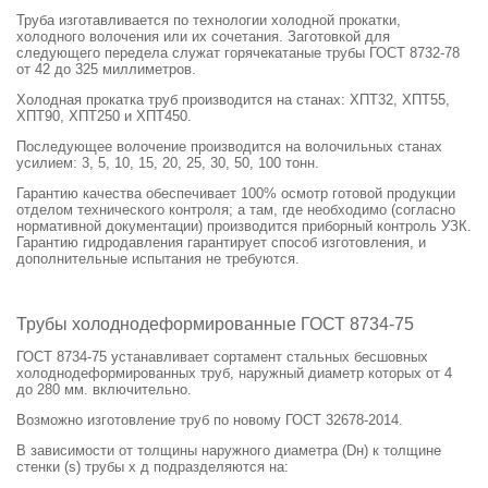
Труба
изготавливается по технологии холодной прокатки,
холодного волочения или их сочетания. Заготовкой для
следующего передела служат горячекатаные трубы ГОСТ 8732-78
от 42 до 325 миллиметров.
Холодная прокатка труб производится на станах: ХПТ32, ХПТ55,
ХПТ90, ХПТ250 и ХПТ450.
Последующее волочение производится на волочильных станах
усилием: 3, 5, 10, 15, 20, 25, 30, 50, 100 тонн.
Гарантию качества обеспечивает 100% осмотр готовой продукции
отделом технического контроля; а там, где необходимо (согласно
нормативной документации) производится приборный контроль УЗК.
Гарантию гидродавления гарантирует способ изготовления, и
дополнительные испытания не требуются.
Трубы холоднодеформированные ГОСТ 8734-75
ГОСТ 8734-75 устанавливает сортамент стальных бесшовных
холоднодеформированных труб, наружный диаметр которых от 4
до 280 мм. включительно.
Возможно изготовление труб по новому ГОСТ 32678-2014.
В зависимости от толщины наружного диаметра (Dн) к толщине
стенки (s) трубы х д подразделяются на: