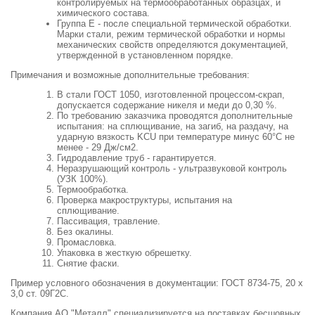
контролируемых на термообработанных образцах, и
химического состава.
Группа Е - после специальной термической обработки.
Марки стали, режим термической обработки и нормы
механических свойств определяются документацией,
утвержденной в установленном порядке.
Примечания и возможные дополнительные требования:
В стали ГОСТ 1050, изготовленной процессом-скрап,
допускается содержание никеля и меди до 0,30 %.
По требованию заказчика проводятся дополнительные
испытания: на сплющивание, на загиб, на раздачу, на
ударную вязкость KCU при температуре минус 60°С не
менее - 29 Дж/см2.
Гидродавление труб - гарантируется.
Неразрушающий контроль - ультразвуковой контроль
(УЗК 100%).
Термообработка.
Проверка макроструктуры, испытания на
сплющивание.
Пассивация, травление.
Без окалины.
Промасловка.
Упаковка в жесткую обрешетку.
Снятие фаски.
Пример условного обозначения в документации: ГОСТ 8734-75, 20 х
3,0 ст. 09Г2С.
Компания АО "Металл" специализируется на поставках бесшовных