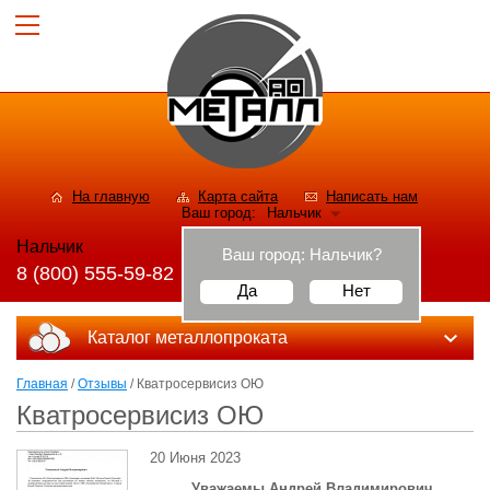
На главную
Карта сайта
Написать нам
Ваш город:
Нальчик
Нальчик
Ваш город:
Нальчик
?
8 (800) 555-59-82
Да
Нет
Каталог металлопроката
Главная
/
Отзывы
/ Кватросервисиз ОЮ
Кватросервисиз ОЮ
20 Июня 2023
Уважаемы Андрей Владимирович